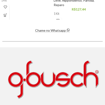
Leve
,
Nippondenso
,
Partida
,
1 Kit
Reparo
R$
127,44
1 Kit
Chame no Whatsapp