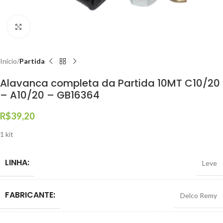
Clique para ampliar
Início
Partida
Alavanca completa da Partida 10MT C10/20
– A10/20 – GB16364
R$
39,20
1 kit
LINHA:
Leve
FABRICANTE:
Delco Remy