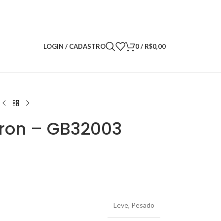
LOGIN / CADASTRO
0
/
R$
0,00
eron – GB32003
Leve
,
Pesado