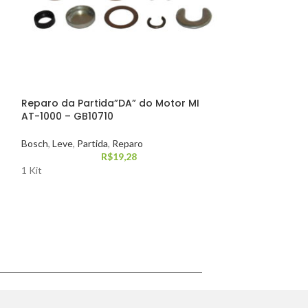
Reparo da Partida”DA” do Motor MI
Reparo das Ve
AT-1000 – GB10710
– GB10502
Bosch
,
Leve
,
Partida
,
Reparo
Leve
,
Mitsubishi
,
R$
19,28
1 Kit
1 Kit