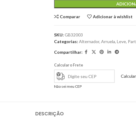
ADICION
Comparar
Adicionar à wishlist
SKU:
GB32003
Categorias:
Alternador
,
Arruela
,
Leve
,
Part
Compartilhar:
Calcular o Frete
Calcular
Não sei meu CEP
DESCRIÇÃO