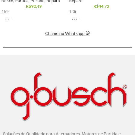
Bosch
,
Partida
,
Pesado
,
Reparo
Reparo
R$
90,49
R$
44,72
1 Kit
1 Kit
Chame no Whatsapp
Soluções de Qualidade para Alternadores, Motores de Partida e