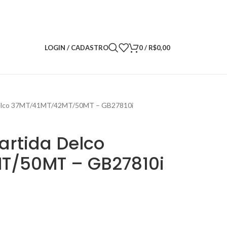
LOGIN / CADASTRO
0
/
R$
0,00
 Delco 37MT/41MT/42MT/50MT – GB27810i
artida Delco
T/50MT – GB27810i