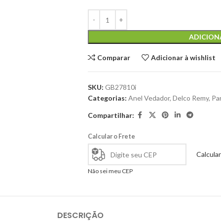
ADICION
Comparar
Adicionar à wishlist
SKU:
GB27810i
Categorias:
Anel Vedador
,
Delco Remy
,
Pa
Compartilhar:
Calcular o Frete
Calcular
Não sei meu CEP
DESCRIÇÃO