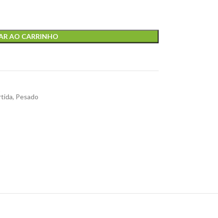
AR AO CARRINHO
rtida
,
Pesado