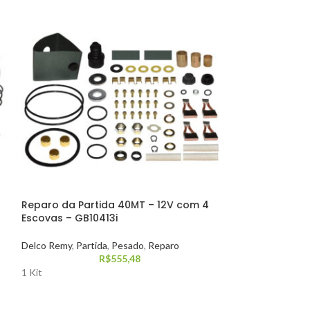
Reparo da Partida 40MT – 12V com 4
Reparo Da Part
Escovas – GB10413i
Escovas – GB10
Delco Remy
,
Partida
,
Pesado
,
Reparo
Delco Remy
,
Parti
R$
555,48
1 Kit
1 Kit