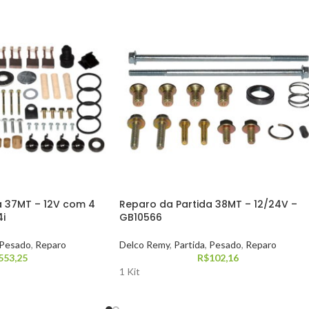
a 37MT – 12V com 4
Reparo da Partida 38MT – 12/24V –
i
GB10566
Pesado
,
Reparo
Delco Remy
,
Partida
,
Pesado
,
Reparo
553,25
R$
102,16
1 Kit