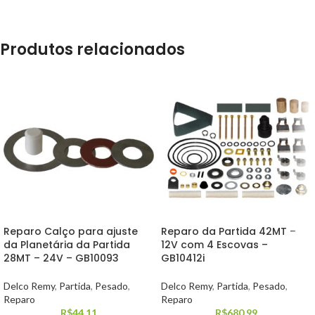
Produtos relacionados
Reparo Calço para ajuste
Reparo da Partida 42MT –
da Planetária da Partida
12V com 4 Escovas –
28MT – 24V – GB10093
GB10412i
Delco Remy
,
Partida
,
Pesado
,
Delco Remy
,
Partida
,
Pesado
,
Reparo
Reparo
R$
44,11
R$
680,99