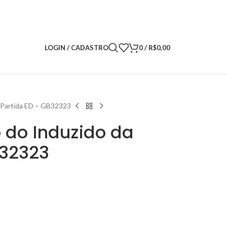
LOGIN / CADASTRO
0
/
R$
0,00
a Partida ED – GB32323
o do Induzido da
B32323