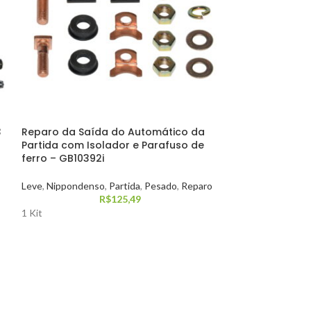
3
Reparo da Saída do Automático da
Reparo de Con
Partida com Isolador e Parafuso de
Bobina com o 
ferro – GB10392i
ED – GB10294
Leve
,
Nippondenso
,
Partida
,
Pesado
,
Reparo
Bosch
,
Leve
,
Part
R$
125,49
1 Kit
1 Kit