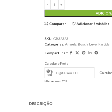
ADICION
Comparar
Adicionar à wishlist
SKU:
GB32323
Categorias:
Arruela
,
Bosch
,
Leve
,
Partida
Compartilhar:
Calcular o Frete
Calcular
Não sei meu CEP
DESCRIÇÃO