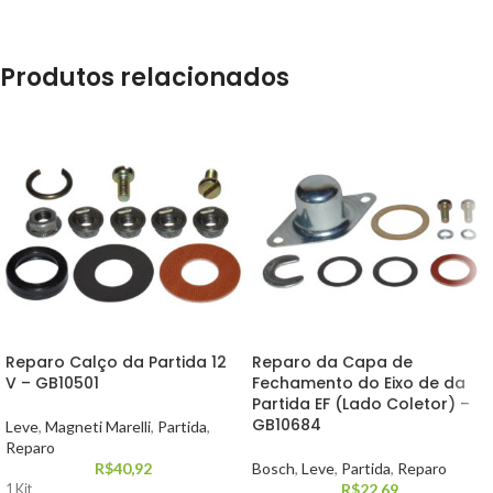
Produtos relacionados
Reparo Calço da Partida 12
Reparo da Capa de
V – GB10501
Fechamento do Eixo de da
Partida EF (Lado Coletor) –
GB10684
Leve
,
Magneti Marelli
,
Partida
,
Reparo
R$
40,92
Bosch
,
Leve
,
Partida
,
Reparo
R$
22,69
1 Kit