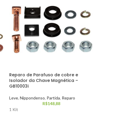
Reparo de Parafuso de cobre e
Reparo do Auto
Isolador da Chave Magnética –
GB10720
GB10003i
Leve
,
Nipponden
Leve
,
Nippondenso
,
Partida
,
Reparo
R$
148,88
1 Kit
1 Kit