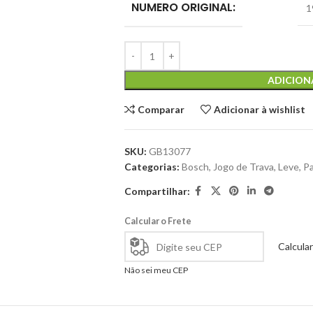
NUMERO ORIGINAL:
1
ADICION
Comparar
Adicionar à wishlist
SKU:
GB13077
Categorias:
Bosch
,
Jogo de Trava
,
Leve
,
Pa
Compartilhar:
Calcular o Frete
Calcular
Não sei meu CEP