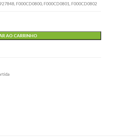
927848
,
F000CD0800
,
F000CD0801
,
F000CD0802
AR AO CARRINHO
rtida