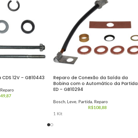
a CDS 12V – GB10443
Reparo de Conexão da Saída da
Bobina com o Automático da Partida
ED – GB10294
Reparo
$
49,87
Bosch
,
Leve
,
Partida
,
Reparo
R$
108,88
1 Kit