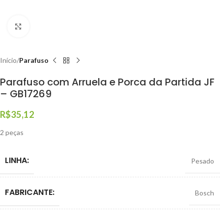
Clique para ampliar
Início
Parafuso
Parafuso com Arruela e Porca da Partida JF
– GB17269
R$
35,12
2 peças
LINHA:
Pesado
FABRICANTE:
Bosch