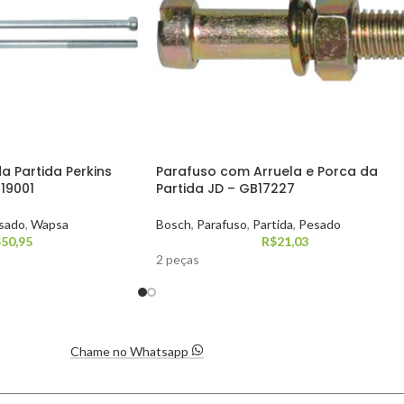
a Partida Perkins
Parafuso com Arruela e Porca da
19001
Partida JD – GB17227
sado
,
Wapsa
Bosch
,
Parafuso
,
Partida
,
Pesado
$
50,95
R$
21,03
2 peças
Chame no Whatsapp