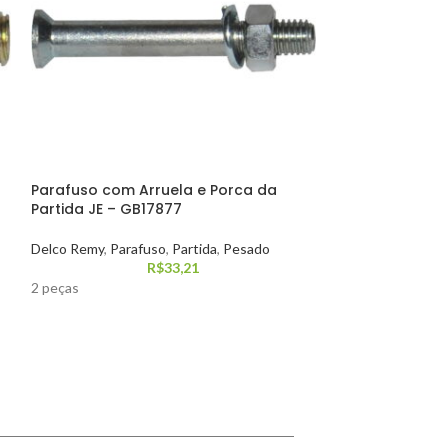
Parafuso com Arruela e Porca da
Parafuso com A
Partida JE – GB17877
Partida JF – G
Delco Remy
,
Parafuso
,
Partida
,
Pesado
Bosch
,
Parafuso
,
R$
33,21
2 peças
2 peças