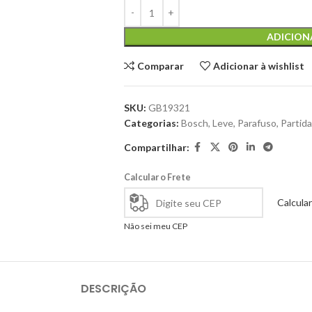
ADICION
Comparar
Adicionar à wishlist
SKU:
GB19321
Categorias:
Bosch
,
Leve
,
Parafuso
,
Partida
Compartilhar:
Calcular o Frete
Calcular
Não sei meu CEP
DESCRIÇÃO