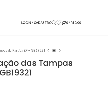
LOGIN / CADASTRO
0
/
R$
0,00
ampas da Partida EF – GB19321
xação das Tampas
 GB19321