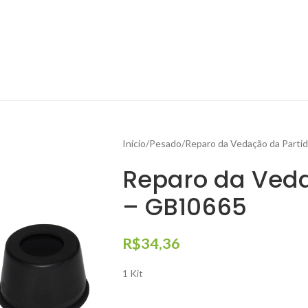
Início
Pesado
Reparo da Vedação da Parti
Reparo da Veda
– GB10665
R$
34,36
1 Kit