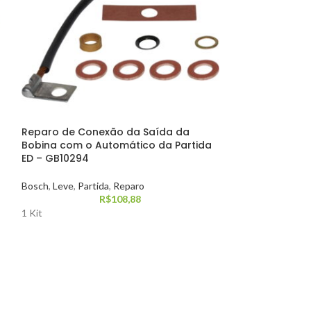
Reparo de Conexão da Saída da
Reparo do Amo
Bobina com o Automático da Partida
Prestolite M10
ED – GB10294
Partida
,
Pesado
,
P
Bosch
,
Leve
,
Partida
,
Reparo
R$
108,88
1 Kit
1 Kit