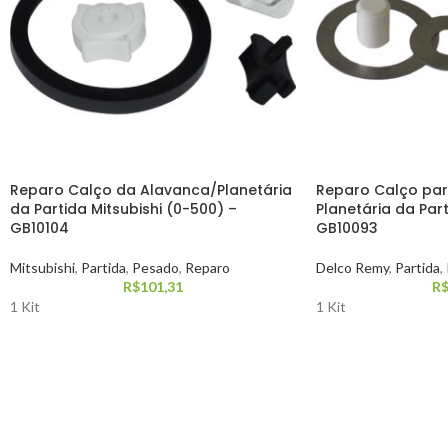
Reparo Calço da Alavanca/Planetária
Reparo Calço par
da Partida Mitsubishi (0-500) –
Planetária da Par
GB10104
GB10093
Mitsubishi
,
Partida
,
Pesado
,
Reparo
Delco Remy
,
Partida
,
R$
101,31
R
1 Kit
1 Kit