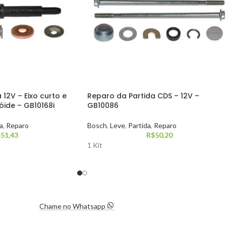
12V – Eixo curto e
Reparo da Partida CDS – 12V –
ide – GB10168i
GB10086
a
,
Reparo
Bosch
,
Leve
,
Partida
,
Reparo
$
51,43
R$
50,20
1 Kit
Chame no Whatsapp