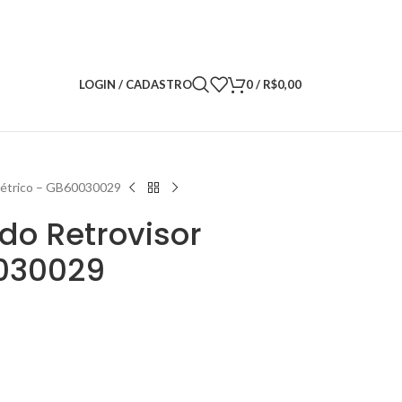
LOGIN / CADASTRO
0
/
R$
0,00
létrico – GB60030029
do Retrovisor
0030029