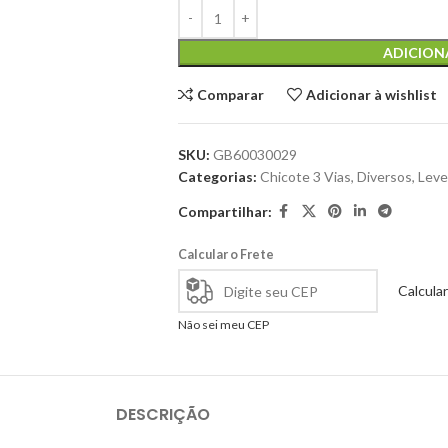
ADICION
Comparar
Adicionar à wishlist
SKU:
GB60030029
Categorias:
Chicote 3 Vias
,
Diversos
,
Leve
Compartilhar:
Calcular o Frete
Calcular
Não sei meu CEP
DESCRIÇÃO