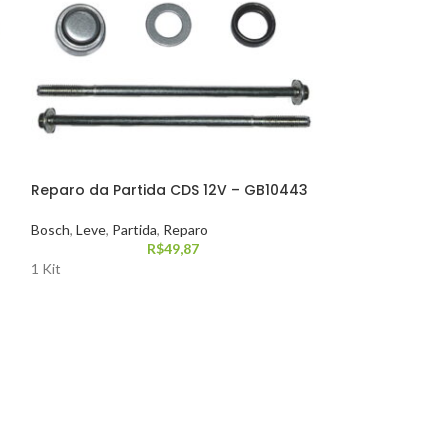
Reparo da Partida CDS 12V – GB10443
Reparo das Ve
– GB10502
Bosch
,
Leve
,
Partida
,
Reparo
R$
49,87
Leve
,
Mitsubishi
,
1 Kit
1 Kit