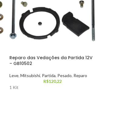
Reparo das Vedações da Partida 12V
Reparo de Con
– GB10502
Bobina com o 
ED – GB10294LE
Leve
,
Mitsubishi
,
Partida
,
Pesado
,
Reparo
R$
120,22
Bosch
,
Leve
,
Part
1 Kit
1 Kit