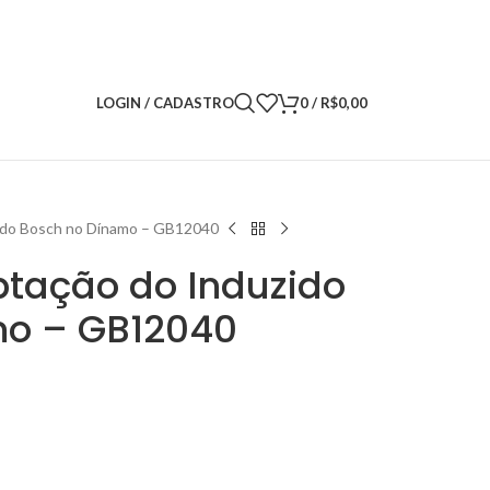
LOGIN / CADASTRO
0
/
R$
0,00
ido Bosch no Dínamo – GB12040
tação do Induzido
mo – GB12040