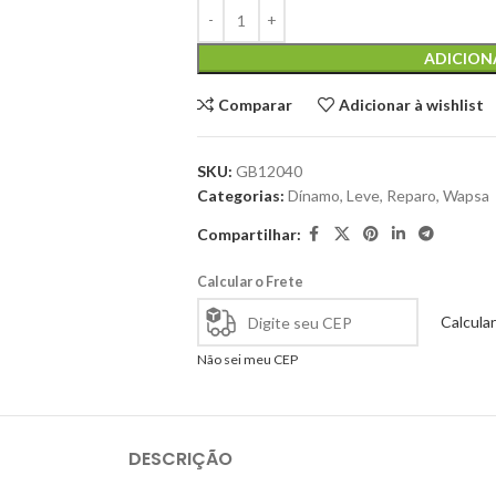
ADICION
Comparar
Adicionar à wishlist
SKU:
GB12040
Categorias:
Dínamo
,
Leve
,
Reparo
,
Wapsa
Compartilhar:
Calcular o Frete
Calcular
Não sei meu CEP
DESCRIÇÃO