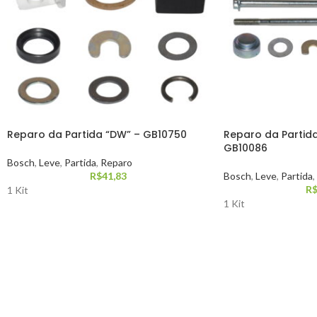
Reparo da Partida “DW” – GB10750
Reparo da Partida
GB10086
Bosch
,
Leve
,
Partida
,
Reparo
R$
41,83
Bosch
,
Leve
,
Partida
,
R
1 Kit
1 Kit