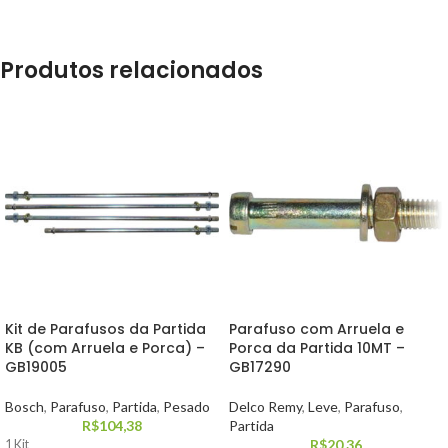
Produtos relacionados
Kit de Parafusos da Partida
Parafuso com Arruela e
KB (com Arruela e Porca) –
Porca da Partida 10MT –
GB19005
GB17290
Bosch
,
Parafuso
,
Partida
,
Pesado
Delco Remy
,
Leve
,
Parafuso
,
R$
104,38
Partida
R$
20,36
1 Kit