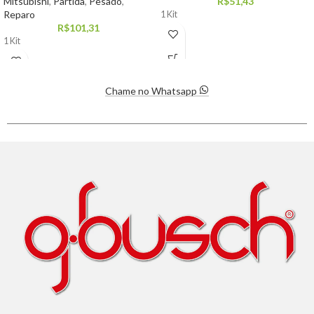
Mitsubishi
,
Partida
,
Pesado
,
R$
51,43
Reparo
1 Kit
R$
101,31
1 Kit
Chame no Whatsapp