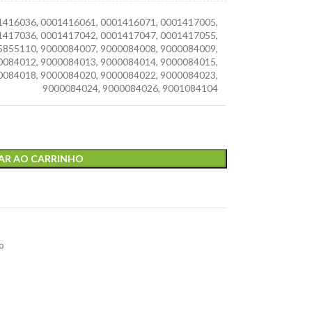
1416036
,
0001416061
,
0001416071
,
0001417005
,
1417036
,
0001417042
,
0001417047
,
0001417055
,
5855110
,
9000084007
,
9000084008
,
9000084009
,
0084012
,
9000084013
,
9000084014
,
9000084015
,
0084018
,
9000084020
,
9000084022
,
9000084023
,
9000084024
,
9000084026
,
9001084104
AR AO CARRINHO
o