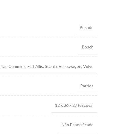
Pesado
Bosch
llar
,
Cummins
,
Fiat Allis
,
Scania
,
Volkswagen
,
Volvo
Partida
12 x 36 x 27 (escova)
Não Especificado