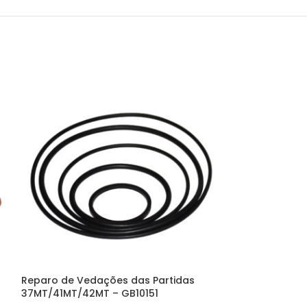
Reparo de Vedações das Partidas
Reparo do Amo
37MT/41MT/42MT – GB10151
Prestolite M10