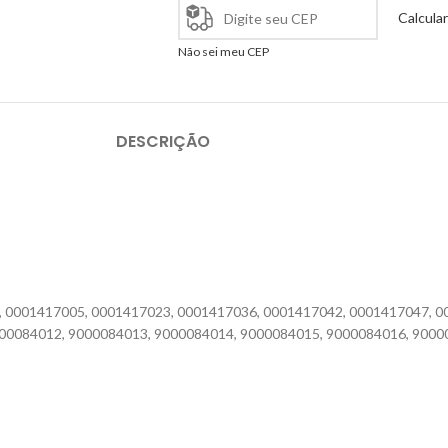
Calcular
Não sei meu CEP
DESCRIÇÃO
1, 0001417005, 0001417023, 0001417036, 0001417042, 0001417047, 
00084012, 9000084013, 9000084014, 9000084015, 9000084016, 9000