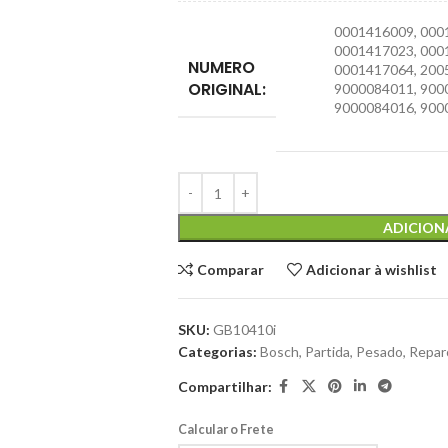
0001416009
,
000
0001417023
,
000
NUMERO
0001417064
,
200
ORIGINAL:
9000084011
,
900
9000084016
,
900
ADICION
Comparar
Adicionar à wishlist
SKU:
GB10410i
Categorias:
Bosch
,
Partida
,
Pesado
,
Repar
Compartilhar:
Calcular o Frete