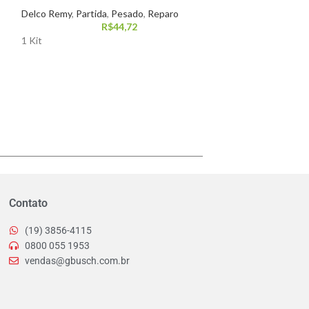
Delco Remy
,
Partida
,
Pesado
,
Reparo
Partida
,
Pesado
,
P
R$
44,72
1 Kit
1 Kit
Contato
(19) 3856-4115
0800 055 1953
vendas@gbusch.com.br