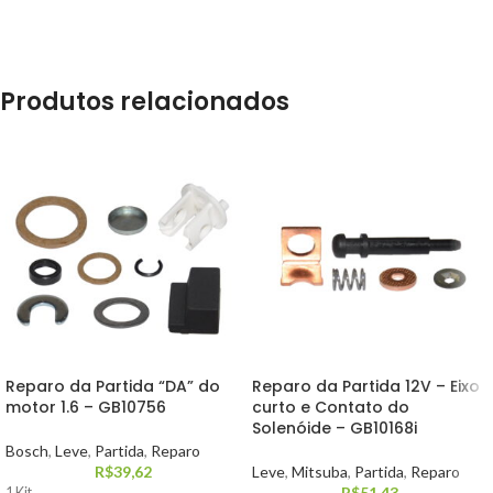
Produtos relacionados
Reparo da Partida “DA” do
Reparo da Partida 12V – Eixo
motor 1.6 – GB10756
curto e Contato do
Solenóide – GB10168i
Bosch
,
Leve
,
Partida
,
Reparo
R$
39,62
Leve
,
Mitsuba
,
Partida
,
Reparo
R$
51,43
1 Kit