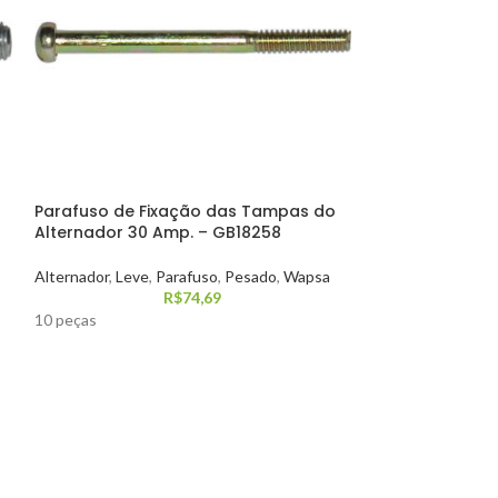
Parafuso de Fixação das Tampas do
Parafuso de F
Alternador 30 Amp. – GB18258
Alternador 35
Alternador
,
Leve
,
Parafuso
,
Pesado
,
Wapsa
Alternador
,
Bosch
R$
74,69
10 peças
10 peças