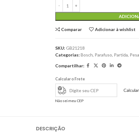
ADICION
Comparar
Adicionar à wishlist
SKU:
GB21218
Categorias:
Bosch
,
Parafuso
,
Partida
,
Pes
Compartilhar:
Calcular o Frete
Calcular
Não sei meu CEP
DESCRIÇÃO