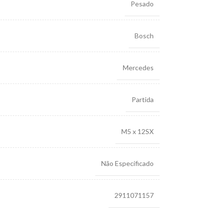
Pesado
Bosch
Mercedes
Partida
M5 x 12SX
Não Especificado
2911071157