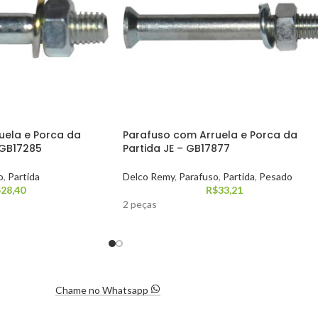
uela e Porca da
Parafuso com Arruela e Porca da
 GB17285
Partida JE – GB17877
o
,
Partida
Delco Remy
,
Parafuso
,
Partida
,
Pesado
$
28,40
R$
33,21
2 peças
Chame no Whatsapp