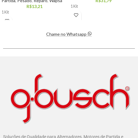
Partida
,
Pesado
,
Reparo
,
Wapsa
R$
31,79
R$
13,21
1 Kit
1 Kit
Chame no Whatsapp
Soluções de Qualidade para Alternadores, Motores de Partida e