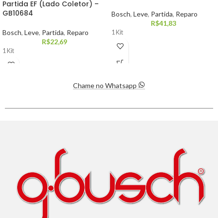
Partida EF (Lado Coletor) –
GB10684
Bosch
,
Leve
,
Partida
,
Reparo
R$
41,83
Bosch
,
Leve
,
Partida
,
Reparo
1 Kit
R$
22,69
1 Kit
Chame no Whatsapp