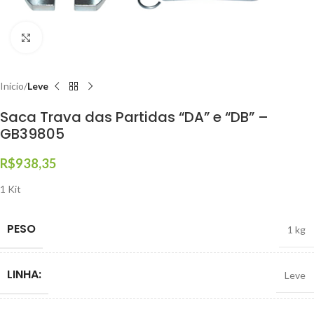
Clique para ampliar
Início
Leve
Saca Trava das Partidas “DA” e “DB” –
GB39805
R$
938,35
1 Kit
PESO
1 kg
LINHA:
Leve