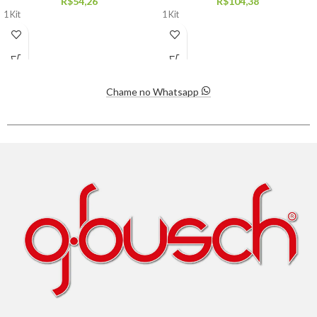
R$
54,26
R$
104,38
1 Kit
1 Kit
Chame no Whatsapp