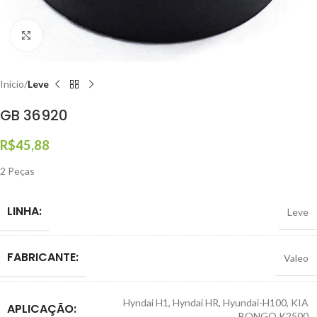
Clique para ampliar
Início
Leve
GB 36920
R$
45,88
2 Peças
LINHA:
Leve
FABRICANTE:
Valeo
Hyndai H1
,
Hyndai HR
,
Hyundai-H100
,
KIA
APLICAÇÃO:
BONGO K2500