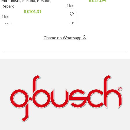
Mitsubishi
,
Partida
,
Pesado
,
R$
120,99
Reparo
1 Kit
R$
101,31
1 Kit
Chame no Whatsapp